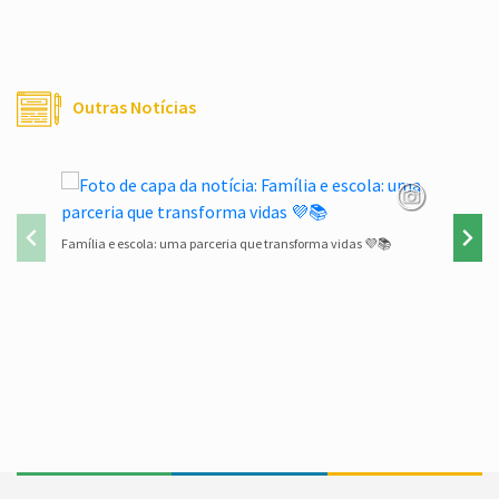
Outras Notícias
Família e escola: uma parceria que transforma vidas 💜📚
Lista de 
Conteúdo Rodapé