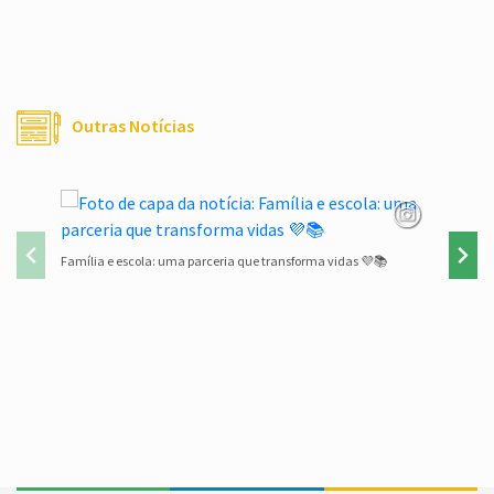
Outras Notícias
Família e escola: uma parceria que transforma vidas 💜📚
Lista de 
Conteúdo Rodapé