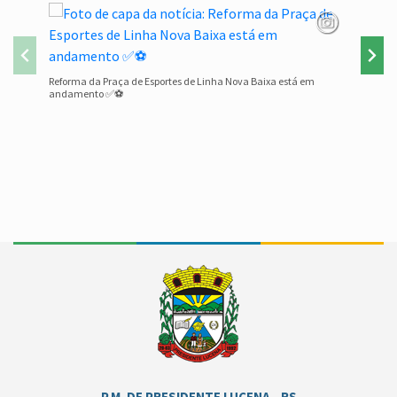
Família e
Reforma da Praça de Esportes de Linha Nova Baixa está em
andamento ✅⚽
Conteúdo Rodapé
P.M. DE PRESIDENTE LUCENA - RS