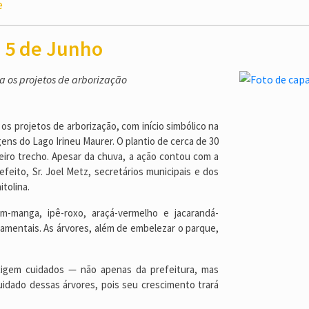
e
 5 de Junho
a os projetos de arborização
s projetos de arborização, com início simbólico na
ens do Lago Irineu Maurer. O plantio de cerca de 30
eiro trecho. Apesar da chuva, a ação contou com a
efeito, Sr. Joel Metz, secretários municipais e dos
tolina.
m-manga, ipê-roxo, araçá-vermelho e jacarandá-
mentais. As árvores, além de embelezar o parque,
xigem cuidados — não apenas da prefeitura, mas
ado dessas árvores, pois seu crescimento trará