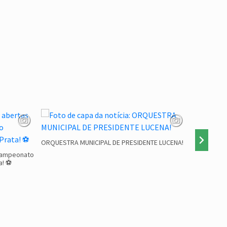
ORQUESTRA MUNICIPAL DE PRESIDENTE LUCENA!
 Campeonato
INSCRIÇÕE
a! ⚽
2026 🚌📚