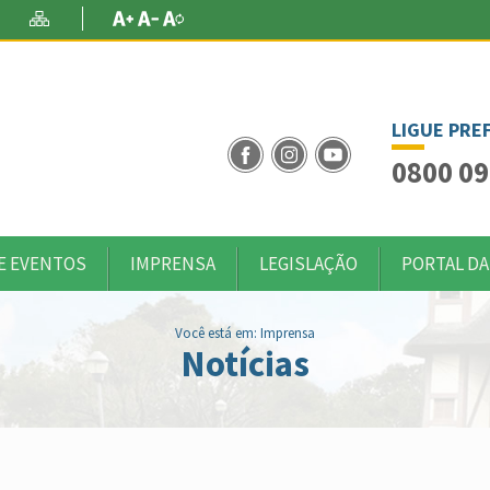
Conteúdo
ade
Alto Contraste
Mapa do Site
Aumentar Fonte
Diminuir Fonte
Fonte Original
LIGUE PRE
0800 09
E EVENTOS
IMPRENSA
LEGISLAÇÃO
PORTAL DA
Você está em: Imprensa
Notícias