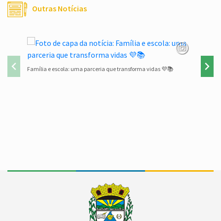
Outras Notícias
Família e escola: uma parceria que transforma vidas 💜📚
Lista de 
Conteúdo Rodapé