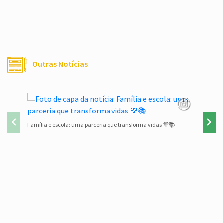
Outras Notícias
Família e escola: uma parceria que transforma vidas 💜📚
Lista de 
Conteúdo Rodapé