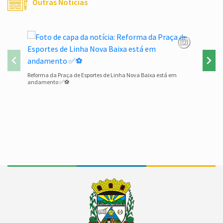
Outras Notícias
Família e
Reforma da Praça de Esportes de Linha Nova Baixa está em
andamento ✅⚽
Conteúdo Rodapé