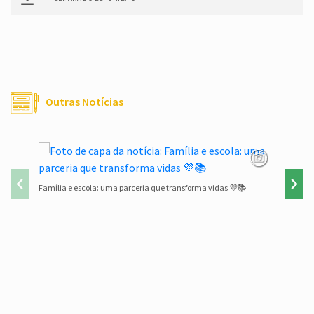
Outras Notícias
Família e escola: uma parceria que transforma vidas 💜📚
Lista de 
Conteúdo Rodapé