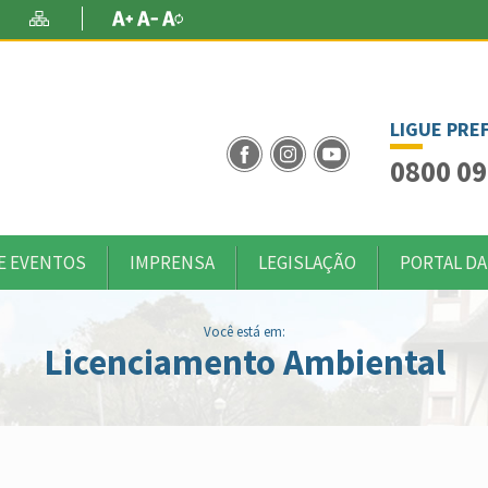
Conteúdo
ade
Alto Contraste
Mapa do Site
Aumentar Fonte
Diminuir Fonte
Fonte Original
LIGUE PRE
0800 09
E EVENTOS
IMPRENSA
LEGISLAÇÃO
PORTAL DA
Você está em:
Licenciamento Ambiental