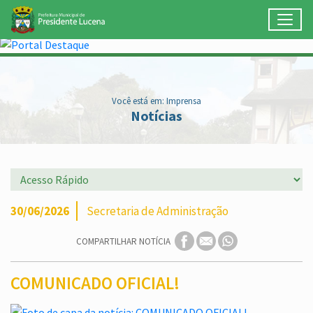
Toggl
Ir para conteúdo principal
Conteúdo Principal
Você está em: Imprensa
Notícias
30/06/2026
Secretaria de Administração
COMPARTILHAR NOTÍCIA
COMUNICADO OFICIAL!