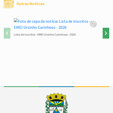
Outras Notícias
Lista de inscritos - EMEI Ursinho Carinhoso - 2026
Reforma 
andame
Conteúdo Rodapé